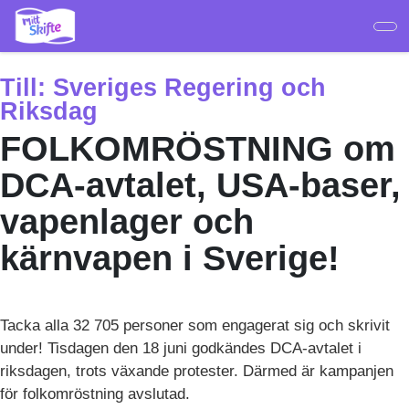
Hoppa
till
huvudinnehåll
Till:
Sveriges Regering och
Riksdag
FOLKOMRÖSTNING om
DCA-avtalet, USA-baser,
vapenlager och
kärnvapen i Sverige!
Tacka alla 32 705 personer som engagerat sig och skrivit
under! Tisdagen den 18 juni godkändes DCA-avtalet i
riksdagen, trots växande protester. Därmed är kampanjen
för folkomröstning avslutad.