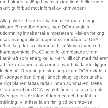
med ökade utsläpp.I avtalstexten finns heller inget
skriftligt förbud mot införsel av kärnvapen!
Alla politiker borde verka för att skapa en trygg
tillvaro för medborgarna, men DCA-avtalets
utformning innebär raka motsatsen! Risken för krig
ökar. Sverige blir ett uppmarschområde för USA i
nästa krig där vi riskerar att bli måltavla även i ett
kärnvapenkrig. På 80-talet folkomröstade vi om
kärnkraft som energikälla. När vi till och med riskerar
att få kärnvapen utplacerade över hela landet ligger
locket på. Regeringen ska lägga fram DCA-avtalet i
Riksdagen den 8 maj i år och slutgiltigt beslut ska
enligt planen fattas redan innan sommaren. Detta
stora beslut om DCA-avtalet får inte fattas utan att
Sveriges folk är införstådda med och har fått ta
ställning. Vi måste få en rimlig tid och rättvisa