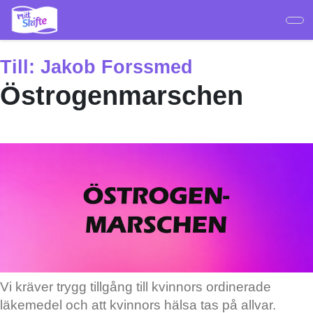
Hoppa
till
huvudinnehåll
Till:
Jakob Forssmed
Östrogenmarschen
Vi kräver trygg tillgång till kvinnors ordinerade
läkemedel och att kvinnors hälsa tas på allvar.