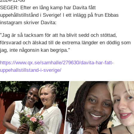
2024-11-08
SEGER: Efter en lång kamp har Davita fått
uppehållstillstånd i Sverige! I ett inlägg på frun Ebbas
instagram skriver Davita:
”Jag är så tacksam för att ha blivit sedd och stöttad,
försvarad och älskad till de extrema längder en dödlig som
jag, inte någonsin kan begripa.”
https://www.qx.se/samhalle/279630/davita-har-fatt-
uppehallstillstand-i-sverige/