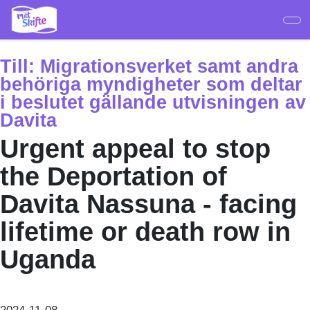
Hoppa
till
huvudinnehåll
Till:
Migrationsverket samt andra
behöriga myndigheter som deltar
i beslutet gällande utvisningen av
Davita
Urgent appeal to stop
the Deportation of
Davita Nassuna - facing
lifetime or death row in
Uganda