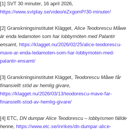
[1] SVT 30 minuter, 16 april 2026,
https://www.svtplay.se/video/eZxgomP/30-minuter/
[2] Granskningsinstitutet Klägget,
Alice Teodorescu Måwe
är enda ledamoten som har lobbymöten med Palantir
ensamt
,
https://klagget.nu/2026/02/25/alice-teodorescu-
mave-ar-enda-ledamoten-som-har-lobbymoten-med-
palantir-ensamt/
[3] Granskningsinstitutet Klägget,
Teodorescu Måwe får
finansiellt stöd av hemlig givare
,
https://klagget.nu/2026/03/13/teodorescu-mave-far-
finansiellt-stod-av-hemlig-givare/
[4] ETC,
DN dumpar Alice Teodorescu – lobbyismen fällde
henne
,
https://www.etc.se/inrikes/dn-dumpar-alice-