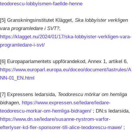
teodorescu-lobbyismen-faellde-henne
[5] Granskningsinstitutet Klägget,
Ska lobbyister verkligen
vara programledare i SVT?
,
https://klagget.nu/2024/01/17/ska-lobbyister-verkligen-vara-
programledare-i-svt/
[6] Europaparlamentets uppförandekod, Annex 1, artikel 6,
https://www.europarl.europa.eu/doceo/document/lastrules/A
NN-01_EN.html
[7] Expressens ledarsida,
Teodorescu mörkar om hemliga
bidragen
,
https://www.expressen.se/ledare/ledare-
teodorescu-morkar-om-hemliga-bidragen/
; DN:s ledarsida,
https://www.dn.se/ledare/susanne-nystrom-varfor-
efterlyser-kd-fler-sponsorer-till-alice-teodorescu-mawe/
;