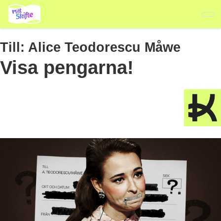
Hoppa
till
huvudinnehåll
Till:
Alice Teodorescu Måwe
Visa pengarna!