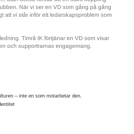
 klubben. När vi ser en VD som gång på gång
igt att vi står inför ett ledarskapsproblem som
 ledning. Timrå IK förtjänar en VD som visar
lturen och supportrarnas engagemang.
lturen – inte en som motarbetar den.
dentitet