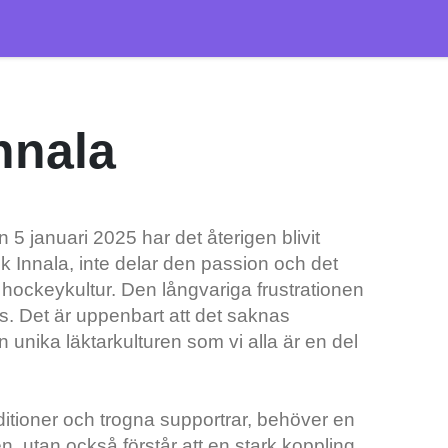
nnala
5 januari 2025 har det återigen blivit
k Innala, inte delar den passion och det
ockeykultur. Den långvariga frustrationen
ns. Det är uppenbart att det saknas
 unika läktarkulturen som vi alla är en del
itioner och trogna supportrar, behöver en
en, utan också förstår att en stark koppling