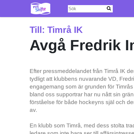
Hoppa
till
huvudinnehåll
Till:
Timrå IK
Avgå Fredrik I
Efter pressmeddelandet från Timrå IK den 
tydligt att klubbens nuvarande VD, Fredri
engagemang som är grunden för Timrås h
bland oss supportrar har nu nått sin grä
förståelse för både hockeyns själ och den
av.
En klubb som Timrå, med dess stolta trad
ledare som inte bara ser till affärsintress