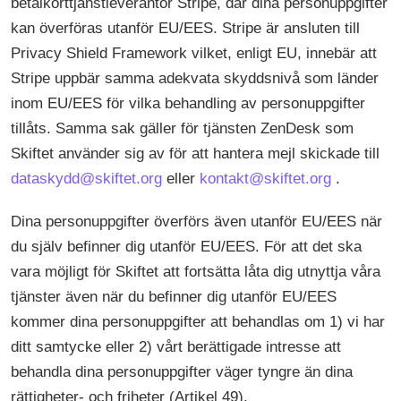
betalkorttjänstleverantör Stripe, där dina personuppgifter
kan överföras utanför EU/EES. Stripe är ansluten till
Privacy Shield Framework vilket, enligt EU, innebär att
Stripe uppbär samma adekvata skyddsnivå som länder
inom EU/EES för vilka behandling av personuppgifter
tillåts. Samma sak gäller för tjänsten ZenDesk som
Skiftet använder sig av för att hantera mejl skickade till
dataskydd@skiftet.org
eller
kontakt@skiftet.org
.
Dina personuppgifter överförs även utanför EU/EES när
du själv befinner dig utanför EU/EES. För att det ska
vara möjligt för Skiftet att fortsätta låta dig utnyttja våra
tjänster även när du befinner dig utanför EU/EES
kommer dina personuppgifter att behandlas om 1) vi har
ditt samtycke eller 2) vårt berättigade intresse att
behandla dina personuppgifter väger tyngre än dina
rättigheter- och friheter (Artikel 49).