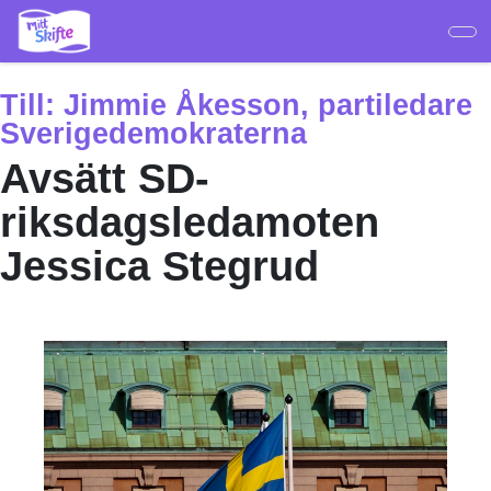
Hoppa
till
huvudinnehåll
Till:
Jimmie Åkesson, partiledare
Sverigedemokraterna
Avsätt SD-
riksdagsledamoten
Jessica Stegrud