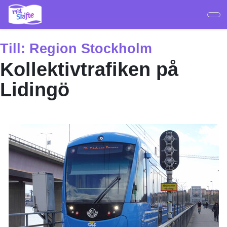
Hoppa
till
huvudinnehåll
Till:
Region Stockholm
Kollektivtrafiken på
Lidingö