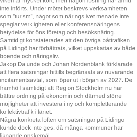
viken är mycket kort, men någon lösning har ännu
inte införts. Under mötet beskrevs verksamheten
som ”turism”, något som näringslivet menade inte
speglar verkligheten eller konferensnäringens
betydelse för öns företag och besöksnäring.
Samtidigt konstaterades att den övriga båttrafiken
på Lidingö har förbättrats, vilket uppskattas av både
boende och näringsliv.
Jakop Dalunde och Johan Nordenblank förklarade
att flera satsningar hittills begränsats av nuvarande
incitamentsavtal, som löper ut i början av 2027. De
framhöll samtidigt att Region Stockholm nu har
bättre ordning på ekonomin och därmed större
möjligheter att investera i ny och kompletterande
kollektivtrafik i länet.
Några konkreta löften om satsningar på Lidingö
kunde dock inte ges, då många kommuner har
liknande önskemål.