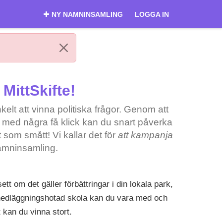
NY NAMNINSAMLING
LOGGA IN
MittSkifte!
elt att vinna politiska frågor. Genom att
 med några få klick kan du snart påverka
t som smått! Vi kallar det för
att kampanja
amninsamling.
ett om det gäller förbättringar i din lokala park,
 nedläggningshotad skola kan du vara med och
 kan du vinna stort.