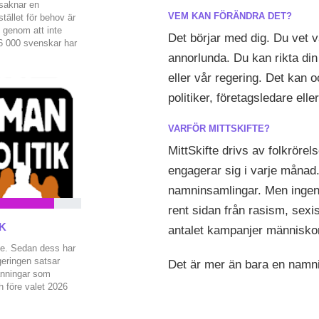
 saknar en
VEM KAN FÖRÄNDRA DET?
tället för behov är
n genom att inte
Det börjar med dig. Du vet 
26 000 svenskar har
åd med en privat
annorlunda. Du kan rikta din
ersson fortsätter
eller vår regering. Det kan o
kriv under och
ov, eller vård efter
politiker, företagsledare ell
sända debatt mellan
lsa/m-vill-inte-
VARFÖR MITTSKIFTE?
[2] Läkartidningen,
 nej:
MittSkifte drivs av folkröre
dare-regler-for-
engagerar sig i varje månad.
3] SVT Nyheter, 826
namninsamlingar. Men ingen a
enskar-har-
rent sidan från rasism, sexi
IK
antalet kampanjer människo
ge. Sedan dess har
geringen satsar
Det är mer än bara en namni
änningar som
h före valet 2026
 följderna blir av
nerade beslut •