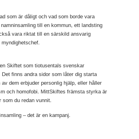
vad som är dåligt och vad som borde vara
 namninsamling till en kommun, ett landsting
ckså vara riktat till en särskild ansvarig
er myndighetschef.
lsen Skiftet som tiotusentals svenskar
 Det finns andra sidor som låter dig starta
v dem erbjuder personlig hjälp, eller håller
sm och homofobi. MittSkiftes främsta styrka är
r som du redan vunnit.
nsamling – det är en kampanj.