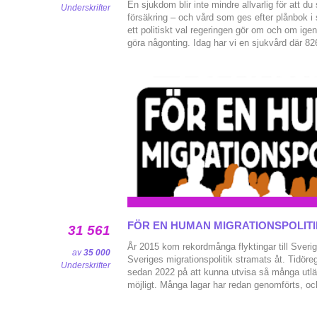
En sjukdom blir inte mindre allvarlig för att du
Underskrifter
försäkring – och vård som ges efter plånbok i s
ett politiskt val regeringen gör om och om ige
göra någonting. Idag har vi en sjukvård där 8
förtur i vårdkön. Resten av oss som inte har r
sjukförsäkring, står kvar i kön medan Ulf Krist
göra kön ännu längre. Så kan vi inte ha det. S
tvinga fram regeringen på svaret: vård efter beh
plånbok? Källor: [1] Dagens ETC, M vill inte 
Kristersson och Lapidus: https://www.etc.se/ha
saenda-debatt-mellan-kristersson-och-lapidus 
Förslag om privata vårdförsäkringar fick väntat
https://lakartidningen.se/nyheter/forslag-om-har
privata-vardforsakringar-fick-ett-vantat-nej/ [
000 svenskar har sjukvårdsförsäkring:
https://www.svt.se/nyheter/inrikes/826-000-sv
sjukvardsforsakring-ger-snabbare-vard
FÖR EN HUMAN MIGRATIONSPOLIT
31 561
År 2015 kom rekordmånga flyktingar till Sveri
av
35 000
Sveriges migrationspolitik stramats åt. Tidöre
Underskrifter
sedan 2022 på att kunna utvisa så många utl
möjligt. Många lagar har redan genomförts, oc
planeras ytterligare försämringar. Vi ser nu vad
utvisningspolitiken – av redan fattade och pla