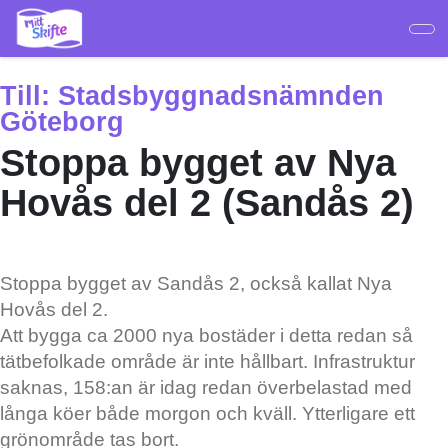
Hoppa
till
huvudinnehåll
Till:
Stadsbyggnadsnämnden
Göteborg
Stoppa bygget av Nya
Hovås del 2 (Sandås 2)
Stoppa bygget av Sandås 2, också kallat Nya
Hovås del 2.
Att bygga ca 2000 nya bostäder i detta redan så
tätbefolkade område är inte hållbart. Infrastruktur
saknas, 158:an är idag redan överbelastad med
långa köer både morgon och kväll. Ytterligare ett
grönområde tas bort.