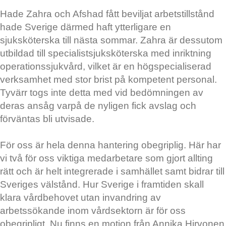
Hade Zahra och Afshad fått beviljat arbetstillstånd
hade Sverige därmed haft ytterligare en
sjuksköterska till nästa sommar. Zahra är dessutom
utbildad till specialistsjuksköterska med inriktning
operationssjukvård, vilket är en högspecialiserad
verksamhet med stor brist på kompetent personal.
Tyvärr togs inte detta med vid bedömningen av
deras ansåg varpå de nyligen fick avslag och
förväntas bli utvisade.
För oss är hela denna hantering obegriplig. Här har
vi två för oss viktiga medarbetare som gjort allting
rätt och är helt integrerade i samhället samt bidrar till
Sveriges välstånd. Hur Sverige i framtiden skall
klara vårdbehovet utan invandring av
arbetssökande inom vårdsektorn är för oss
obegripligt. Nu finns en motion från Annika Hirvonen