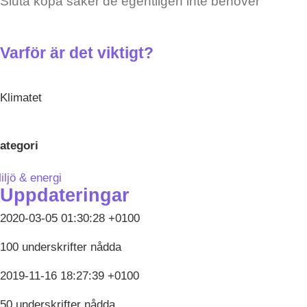
Sluta köpa saker de egentligen inte behöver
Varför är det viktigt?
Klimatet
ategori
iljö & energi
Uppdateringar
2020-03-05 01:30:28 +0100
100 underskrifter nådda
2019-11-16 18:27:39 +0100
50 underskrifter nådda