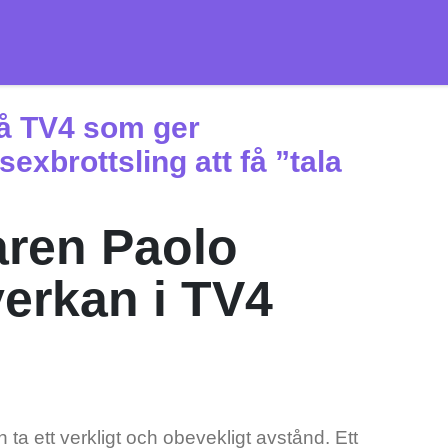
å TV4 som ger
exbrottsling att få ”tala
aren Paolo
erkan i TV4
 ett verkligt och obevekligt avstånd. Ett