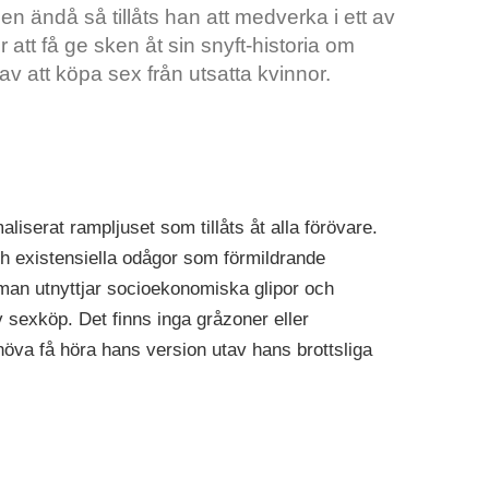
en ändå så tillåts han att medverka i ett av
att få ge sken åt sin snyft-historia om
av att köpa sex från utsatta kvinnor.
maliserat rampljuset som tillåts åt alla förövare.
och existensiella odågor som förmildrande
man utnyttjar socioekonomiska glipor och
v sexköp. Det finns inga gråzoner eller
ehöva få höra hans version utav hans brottsliga