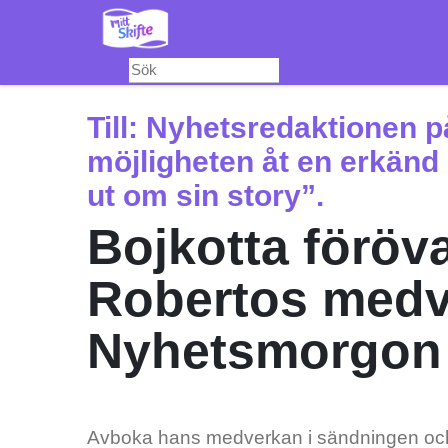
Hoppa
till
huvudinnehåll
Till:
Nyhetsredaktionen p
möjligheten åt en erkänd s
ut om sin story”.
Bojkotta föröv
Robertos medv
Nyhetsmorgon
Avboka hans medverkan i sändningen och ta