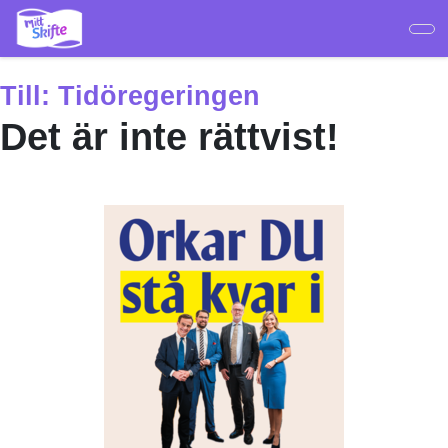
Hoppa
till
huvudinnehåll
Till:
Tidöregeringen
Det är inte rättvist!