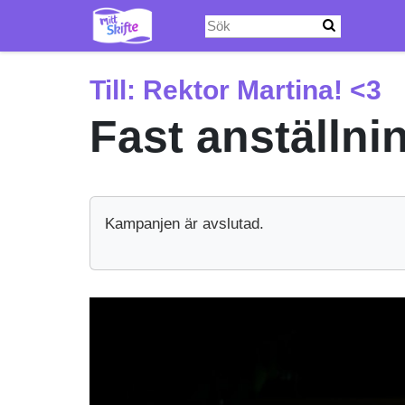
Hoppa
till
huvudinnehåll
Till:
Rektor Martina! <3
Fast anställni
Kampanjen är avslutad.