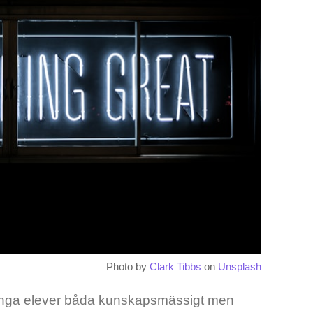
Photo by
Clark Tibbs
on
Unsplash
många elever båda kunskapsmässigt men