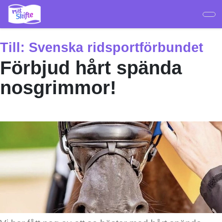
Hoppa
till
huvudinnehåll
Till:
Svenska ridsportförbundet
Förbjud hårt spända
nosgrimmor!