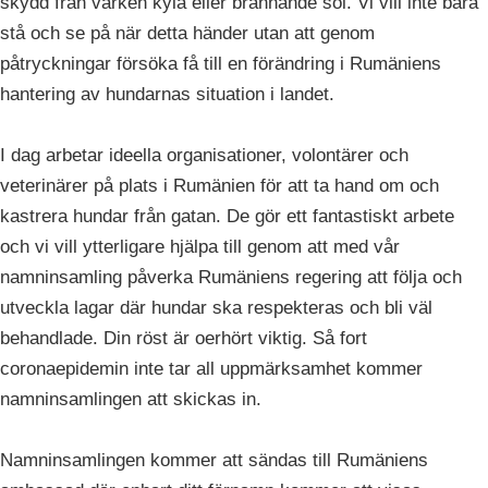
skydd från varken kyla eller brännande sol. Vi vill inte bara
stå och se på när detta händer utan att genom
påtryckningar försöka få till en förändring i Rumäniens
hantering av hundarnas situation i landet.
I dag arbetar ideella organisationer, volontärer och
veterinärer på plats i Rumänien för att ta hand om och
kastrera hundar från gatan. De gör ett fantastiskt arbete
och vi vill ytterligare hjälpa till genom att med vår
namninsamling påverka Rumäniens regering att följa och
utveckla lagar där hundar ska respekteras och bli väl
behandlade. Din röst är oerhört viktig. Så fort
coronaepidemin inte tar all uppmärksamhet kommer
namninsamlingen att skickas in.
Namninsamlingen kommer att sändas till Rumäniens