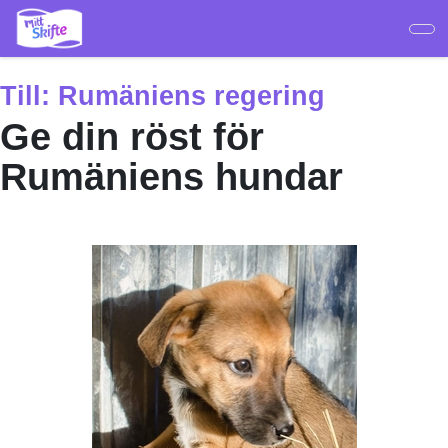
Hoppa
till
huvudinnehåll
Till:
Rumäniens regering
Ge din röst för
Rumäniens hundar