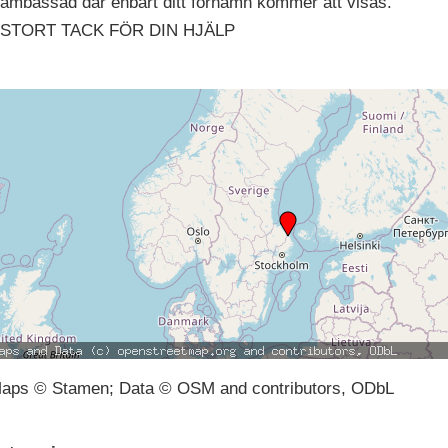
ambassad där enbart ditt förnamn kommer att visas.
STORT TACK FÖR DIN HJÄLP
aps © Stamen; Data © OSM and contributors, ODbL