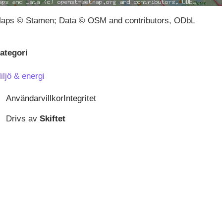
aps © Stamen; Data © OSM and contributors, ODbL
ategori
iljö & energi
Användarvillkor
Integritet
Drivs av
Skiftet