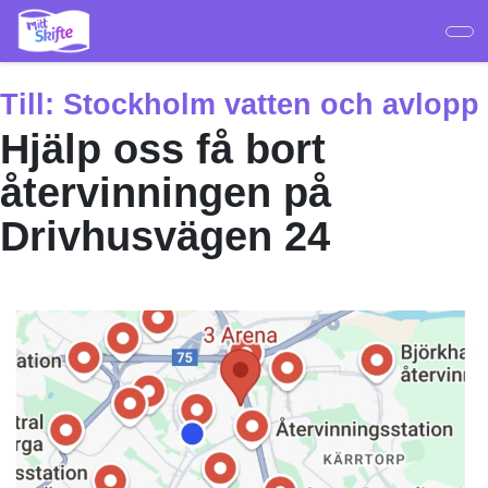
Hoppa
till
huvudinnehåll
Till:
Stockholm vatten och avlopp
Hjälp oss få bort
återvinningen på
Drivhusvägen 24