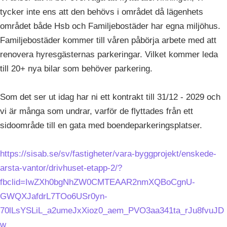
tycker inte ens att den behövs i området då lägenhets
området både Hsb och Familjebostäder har egna miljöhus.
Familjebostäder kommer till våren påbörja arbete med att
renovera hyresgästernas parkeringar. Vilket kommer leda
till 20+ nya bilar som behöver parkering.
Som det ser ut idag har ni ett kontrakt till 31/12 - 2029 och
vi är många som undrar, varför de flyttades från ett
sidoområde till en gata med boendeparkeringsplatser.
https://sisab.se/sv/fastigheter/vara-byggprojekt/enskede-
arsta-vantor/drivhuset-etapp-2/?
fbclid=IwZXh0bgNhZW0CMTEAAR2nmXQBoCgnU-
GWQXJafdrL7TOo6USr0yn-
70lLsYSLiL_a2umeJxXioz0_aem_PVO3aa341ta_rJu8fvuJD
w