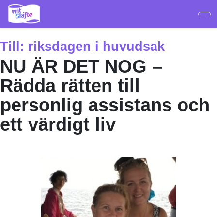
Hoppa
till
huvudinnehåll
Till:
riksdagen i huvudsak
NU ÄR DET NOG –
Rädda rätten till
personlig assistans och
ett värdigt liv