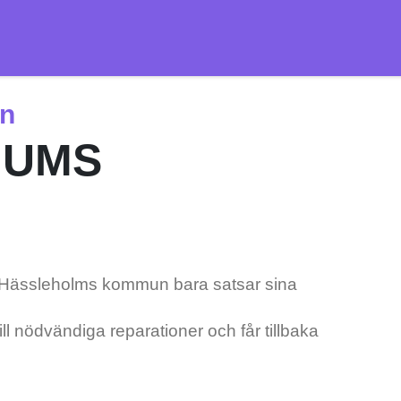
n
NUMS
att Hässleholms kommun bara satsar sina
ill nödvändiga reparationer och får tillbaka