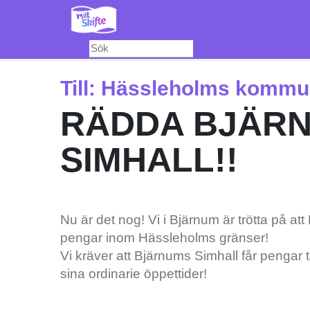
Hoppa
till
huvudinnehåll
Till:
Hässleholms kommu
RÄDDA BJÄR
SIMHALL!!
Nu är det nog! Vi i Bjärnum är trötta på 
pengar inom Hässleholms gränser!
Vi kräver att Bjärnums Simhall får pengar t
sina ordinarie öppettider!