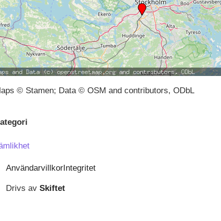
aps © Stamen; Data © OSM and contributors, ODbL
ategori
ämlikhet
Användarvillkor
Integritet
Drivs av
Skiftet