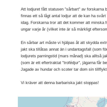
Att lodjuret fått statusen ”sårbart” av forskarna 
finnas ett så lågt antal lodjur att de kan ha svårt
idag. Forskarna tror att det kommer att minska f
ungar varje år (vilket inte är så märkligt efterso
En sårbar art måste vi hjälpas åt att skydda extra
jakt ska tillåtas annat än i undantagsfall (som f
lodjurets parningstid (mars månad) ska alltså ja
(som är ett eftertraktat ”trofédjur”, jägarna får
Jagade av hundar och scoter tar dom sin tillflykt u
Vi kräver att denna barbariska jakt stoppas!