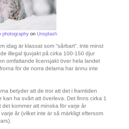
o photography
on
Unsplash
om idag är klassat som ”sårbart”. Inte minst
nde illegal tjuvjakt på cirka 100-150 djur
r en omfattande licensjakt över hela landet
ffrorna för de norra delarna har ännu inte
rna betyder att de tror att det i framtiden
e kan ha svårt att överleva. Det finns cirka 1
tt det kommer att minska för varje år
arje år (vilket inte är så märkligt eftersom
ars).