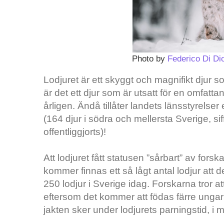
Photo by
Federico Di Di
Lodjuret är ett skyggt och magnifikt djur s
är det ett djur som är utsatt för en omfatta
årligen. Ändå tillåter landets länsstyrelse
(164 djur i södra och mellersta Sverige, si
offentliggjorts)!
Att lodjuret fått statusen ”sårbart” av forska
kommer finnas ett så lågt antal lodjur att d
250 lodjur i Sverige idag. Forskarna tror a
eftersom det kommer att födas färre ungar v
jakten sker under lodjurets parningstid, i m