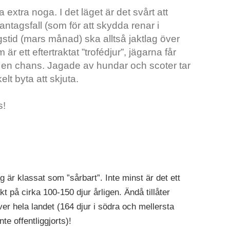
 extra noga. I det läget är det svårt att
dantagsfall (som för att skydda renar i
gstid (mars månad) ska alltså jaktlag över
r ett eftertraktat ”trofédjur”, jägarna får
v en chans. Jagade av hundar och scoter tar
kelt byta att skjuta.
s!
g är klassat som ”sårbart”. Inte minst är det ett
kt på cirka 100-150 djur årligen. Ändå tillåter
ver hela landet (164 djur i södra och mellersta
te offentliggjorts)!