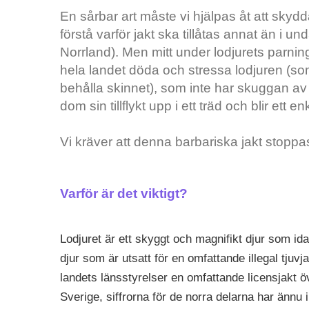
En sårbar art måste vi hjälpas åt att skydda
förstå varför jakt ska tillåtas annat än i un
Norrland). Men mitt under lodjurets parnin
hela landet döda och stressa lodjuren (som ä
behålla skinnet), som inte har skuggan a
dom sin tillflykt upp i ett träd och blir ett en
Vi kräver att denna barbariska jakt stoppa
Varför är det viktigt?
Lodjuret är ett skyggt och magnifikt djur som ida
djur som är utsatt för en omfattande illegal tjuvja
landets länsstyrelser en omfattande licensjakt ö
Sverige, siffrorna för de norra delarna har ännu in