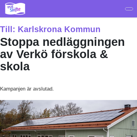
Hoppa
till
huvudinnehåll
Till:
Karlskrona Kommun
Stoppa nedläggningen
av Verkö förskola &
skola
Kampanjen är avslutad.