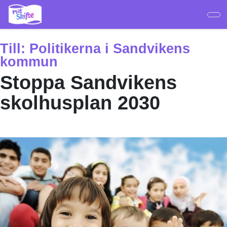
Hoppa
till
huvudinnehåll
Till:
Politikerna i Sandvikens
kommun
Stoppa Sandvikens
skolhusplan 2030