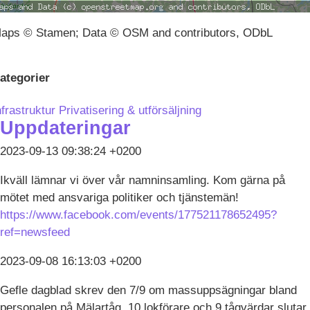
aps © Stamen; Data © OSM and contributors, ODbL
ategorier
nfrastruktur
Privatisering & utförsäljning
Uppdateringar
2023-09-13 09:38:24 +0200
Ikväll lämnar vi över vår namninsamling. Kom gärna på
mötet med ansvariga politiker och tjänstemän!
https://www.facebook.com/events/177521178652495?
ref=newsfeed
2023-09-08 16:13:03 +0200
Gefle dagblad skrev den 7/9 om massuppsägningar bland
personalen på Mälartåg. 10 lokförare och 9 tågvärdar slutar