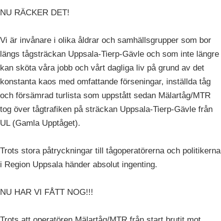
NU RÄCKER DET!
Vi är invånare i olika åldrar och samhällsgrupper som bor
längs tågsträckan Uppsala-Tierp-Gävle och som inte längre
kan sköta våra jobb och vårt dagliga liv på grund av det
konstanta kaos med omfattande förseningar, inställda tåg
och försämrad turlista som uppstått sedan Mälartåg/MTR
tog över tågtrafiken på sträckan Uppsala-Tierp-Gävle från
UL (Gamla Upptåget).
Trots stora påtryckningar till tågoperatörerna och politikerna
i Region Uppsala händer absolut ingenting.
NU HAR VI FÅTT NOG!!!
Trots att operatören Mälartåg/MTR från start brutit mot