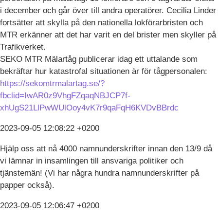
i december och går över till andra operatörer. Cecilia Linder
fortsätter att skylla på den nationella lokförarbristen och
MTR erkänner att det har varit en del brister men skyller på
Trafikverket.
SEKO MTR Mälartåg publicerar idag ett uttalande som
bekräftar hur katastrofal situationen är för tågpersonalen:
https://sekomtrmalartag.se/?
fbclid=IwAR0z9VhgFZqaqNBJCP7f-
xhUgS21LlPwWUlOoy4vK7r9qaFqH6KVDvBBrdc
2023-09-05 12:08:22 +0200
Hjälp oss att nå 4000 namnunderskrifter innan den 13/9 då
vi lämnar in insamlingen till ansvariga politiker och
tjänstemän! (Vi har några hundra namnunderskrifter på
papper också).
2023-09-05 12:06:47 +0200