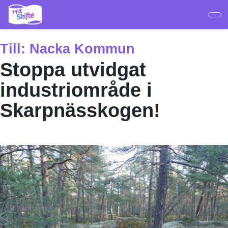
Hoppa
till
huvudinnehåll
Till:
Nacka Kommun
Stoppa utvidgat
industriområde i
Skarpnässkogen!