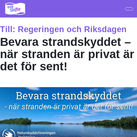
Hoppa
till
huvudinnehåll
Till:
Regeringen och Riksdagen
Bevara strandskyddet –
när stranden är privat är
det för sent!