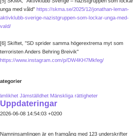
[5] SKMA, "Aktivklubb Sverige – nazistgruppen som lockar
unga med våld"
https://skma.se/2025/12/jonathan-leman-
aktivklubb-sverige-nazistgruppen-som-lockar-unga-med-
vald/
[6] Skiftet, "SD sprider samma högerextrema myt som
terroristen Anders Behring Breivik"
https://www.instagram.com/p/DW4KH7Mkfeg/
ategorier
ämlikhet
Jämställdhet
Mänskliga rättigheter
Uppdateringar
2026-06-08 14:54:03 +0200
Namninsamlingen är en framgång med 123 underskrifter