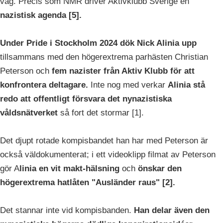
väg. Precis som NMR driver Aktivklubb Sverige en
nazistisk agenda [5].
Under Pride i Stockholm 2024 dök Nick Alinia upp
tillsammans med den högerextrema parhästen Christian
Peterson och
fem nazister från Aktiv Klubb för att
konfrontera deltagare.
Inte nog med verkar
Alinia stå
redo att offentligt försvara det nynazistiska
våldsnätverket
så fort det stormar [1].
Det djupt rotade kompisbandet han har med Peterson är
också väldokumenterat; i ett videoklipp filmat av Peterson
gör A
linia en vit makt-hälsning
och
önskar den
högerextrema hatlåten "Ausländer raus" [2].
Det stannar inte vid kompisbanden.
Han delar även den