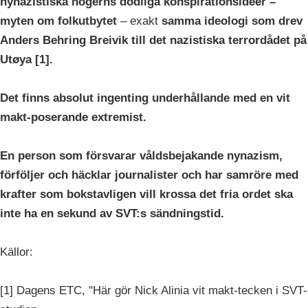
nynazistiska högerns dödliga konspirationsidéer –
myten om folkutbytet
– exakt
samma ideologi som drev
Anders Behring Breivik till det nazistiska terrordådet på
Utøya [1].
Det finns absolut ingenting underhållande med en vit
makt-poserande extremist.
En person som försvarar våldsbejakande nynazism,
förföljer och häcklar journalister och har samröre med
krafter som bokstavligen vill krossa det fria ordet ska
inte ha en sekund av SVT:s sändningstid.
Källor:
[1] Dagens ETC, "Här gör Nick Alinia vit makt-tecken i SVT-