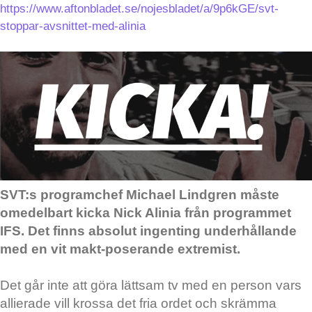
https://www.aftonbladet.se/nojesbladet/a/9p6kGE/svt-
stoppar-avsnittet-med-alinia
SVT:s programchef Michael Lindgren måste
omedelbart kicka Nick Alinia från programmet
IFS.
Det finns absolut ingenting underhållande
med en vit makt-poserande extremist.
Det går inte att göra lättsam tv med en person vars
allierade vill krossa det fria ordet och skrämma