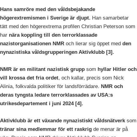
Hans samröre med den våldsbejakande
högerextremismen i Sverige är djupt.
Han samarbetar
tätt med den högerextrema profilen Christian Peterson som
har
nära koppling till den terrorklassade
nazistorganisationen NMR
och lierar sig öppet med
den
nynazistiska våldsgrupperingen Aktivklubb [3].
NMR är en militant nazistisk grupp
som
hyllar Hitler och
vill krossa det fria ordet
, och kallar, precis som Nick
Alinia, folkvalda politiker för landsförrädare.
NMR och
deras tyngsta ledare terrorklassades av USA:s
utrikesdepartement i juni 2024 [4].
Aktivklubb är ett växande nynazistiskt våldsnätverk
som
tränar sina medlemmar för ett raskrig
de menar är på