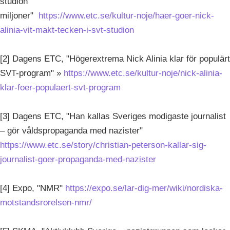
studion
miljoner"
https://www.etc.se/kultur-noje/haer-goer-nick-
alinia-vit-makt-tecken-i-svt-studion
[2] Dagens ETC, "Högerextrema Nick Alinia klar för populärt
SVT-program" »
https://www.etc.se/kultur-noje/nick-alinia-
klar-foer-populaert-svt-program
[3] Dagens ETC, "Han kallas Sveriges modigaste journalist
– gör våldspropaganda med nazister"
https://www.etc.se/story/christian-peterson-kallar-sig-
journalist-goer-propaganda-med-nazister
[4] Expo, "NMR"
https://expo.se/lar-dig-mer/wiki/nordiska-
motstandsrorelsen-nmr/