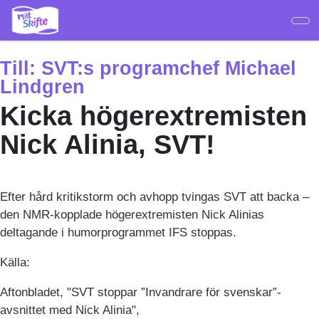
Hoppa
till
huvudinnehåll
Till:
SVT:s programchef Michael
Lindgren
Kicka högerextremisten
Nick Alinia, SVT!
Efter hård kritikstorm och avhopp tvingas SVT att backa –
den NMR-kopplade högerextremisten Nick Alinias
deltagande i humorprogrammet IFS stoppas.
Källa:
Aftonbladet, "SVT stoppar ”Invandrare för svenskar”-
avsnittet med Nick Alinia",