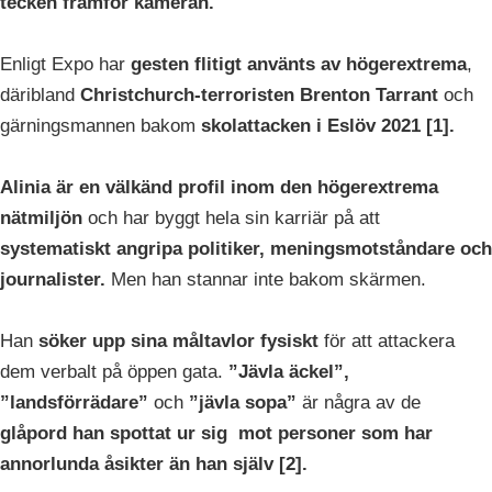
tecken framför kameran.
Enligt Expo har
gesten flitigt använts av högerextrema
,
däribland
Christchurch-terroristen Brenton Tarrant
och
gärningsmannen bakom
skolattacken i Eslöv 2021 [1].
Alinia är en välkänd profil inom den högerextrema
nätmiljön
och har byggt hela sin karriär på att
systematiskt angripa politiker, meningsmotståndare och
journalister.
Men han stannar inte bakom skärmen.
Han
söker upp sina måltavlor fysiskt
för att attackera
dem verbalt på öppen gata.
”Jävla äckel”,
”landsförrädare”
och
”jävla sopa”
är några av de
glåpord han spottat ur sig mot personer som har
annorlunda åsikter än han själv [2].