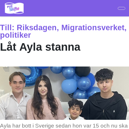
Hoppa
till
huvudinnehåll
Till:
Riksdagen, Migrationsverket,
politiker
Låt Ayla stanna
Ayla har bott i Sverige sedan hon var 15 och nu ska