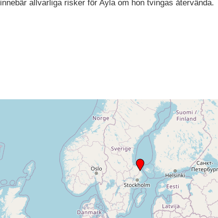
innebär allvarliga risker för Ayla om hon tvingas återvända.