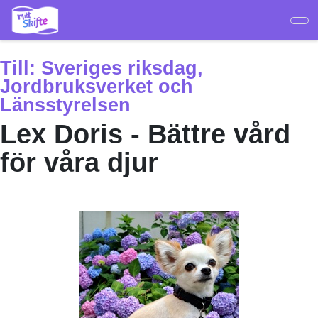
Hoppa
till
huvudinnehåll
Till:
Sveriges riksdag,
Jordbruksverket och
Länsstyrelsen
Lex Doris - Bättre vård
för våra djur