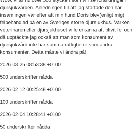
Wow, vi är nu över 500 stycken som vill se förändringar i
djursjukvården. Anledningen till att jag startade den här
insamlingen var efter att min hund Doris blev(enligt mig)
felbehandlad på en av Sveriges större djursjukhus. Varken
veterinären eller djursjukhuset ville erkänna att blivit fel och
då upptäckte jag också att man som konsument av
djursjukvård inte har samma rättigheter som andra
konsumenter. Detta måste vi ändra på!
2026-03-25 08:53:38 +0100
500 underskrifter nådda
2026-02-12 00:25:48 +0100
100 underskrifter nådda
2026-02-04 10:28:41 +0100
50 underskrifter nådda