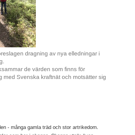
föreslagen dragning av nya elledningar i
ng.
rksammar de värden som finns för
og med Svenska kraftnät och motsätter sig
en - många gamla träd och stor artrikedom.