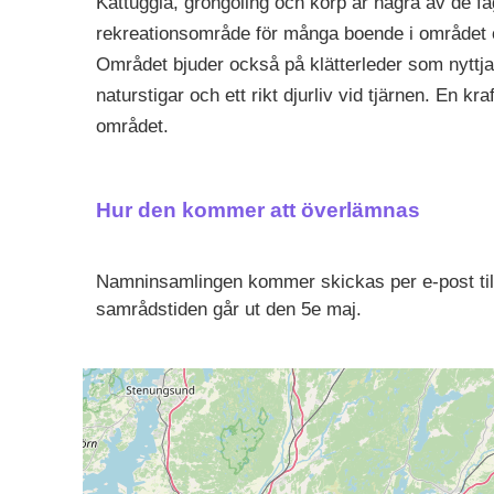
Kattuggla, gröngöling och korp är några av de f
rekreationsområde för många boende i området o
Området bjuder också på klätterleder som nyttja
naturstigar och ett rikt djurliv vid tjärnen. En kr
området.
Hur den kommer att överlämnas
Namninsamlingen kommer skickas per e-post til
samrådstiden går ut den 5e maj.