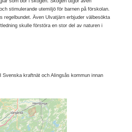
åglar som bor i skogen. Skogen utgör även
ch stimulerande utemiljö för barnen på förskolan.
s regelbundet. Även Ulvatjärn erbjuder välbesökta
aftledning skulle förstöra en stor del av naturen i
l Svenska kraftnät och Alingsås kommun innan