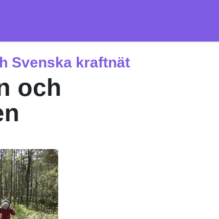
 Svenska kraftnät
n och
en