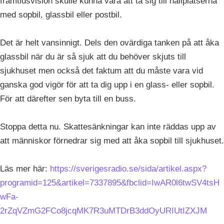
framtidsvision skulle kunna vara att ta sig till hållplatserna
med sopbil, glassbil eller postbil.
Det är helt vansinnigt. Dels den ovärdiga tanken på att åka
glassbil när du är så sjuk att du behöver skjuts till
sjukhuset men också det faktum att du måste vara vid
ganska god vigör för att ta dig upp i en glass- eller sopbil.
För att därefter sen byta till en buss.
Stoppa detta nu. Skattesänkningar kan inte räddas upp av
att människor förnedrar sig med att åka sopbil till sjukhuset.
Läs mer här:
https://sverigesradio.se/sida/artikel.aspx?
programid=125&artikel=7337895&fbclid=IwAR0l6twSV4tsH
wFa-
2rZqVZmG2FCo8jcqMK7R3uMTDrB3ddOyURIUtIZXJM