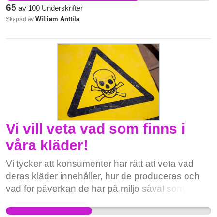
65
av
100
Underskrifter
William Anttila
Skapad av
Vi vill veta vad som finns i
våra kläder!
Vi tycker att konsumenter har rätt att veta vad
deras kläder innehåller, hur de produceras och
vad för påverkan de har på miljö såväl som på
sin egen och andras hälsa. Greenpeace har
granskat ultra fast fashion-företaget Shein och