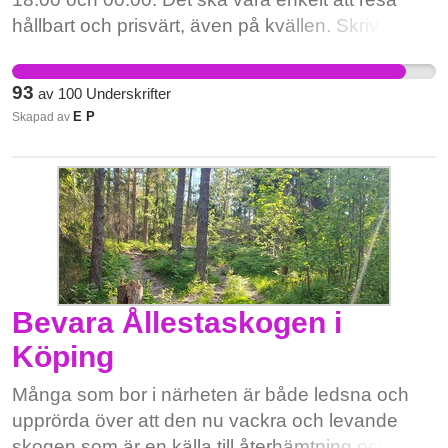
hållbart och prisvärt, även på kvällen. Skriv under
för att visa att vi är många som vill ha en
förändring!!!
93
av
100
Underskrifter
E P
Skapad av
Bevara Ållestaskogen i
Köping
Många som bor i närheten är både ledsna och
upprörda över att den nu vackra och levande
skogen som är en källa till återhämtning och