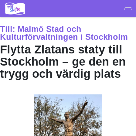
Hoppa
till
huvudinnehåll
Till:
Malmö Stad och
Kulturförvaltningen i Stockholm
Flytta Zlatans staty till
Stockholm – ge den en
trygg och värdig plats