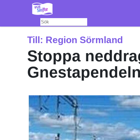
Hoppa
till
huvudinnehåll
Till:
Region Sörmland
Stoppa neddra
Gnestapendeln