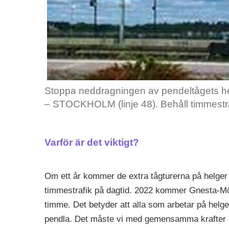
Stoppa neddragningen av pendeltågets 
– STOCKHOLM (linje 48). Behåll timmestra
Varför är det viktigt?
Om ett år kommer de extra tågturerna på helger a
timmestrafik på dagtid. 2022 kommer Gnesta-Möl
timme. Det betyder att alla som arbetar på helger
pendla. Det måste vi med gemensamma krafter sä