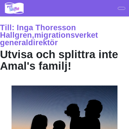
Hoppa
till
huvudinnehåll
Till:
Inga Thoresson
Hallgren,migrationsverket
generaldirektör
Utvisa och splittra inte
Amal's familj!