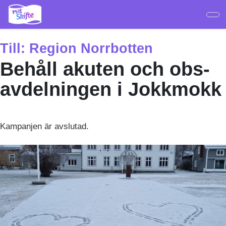
Hoppa
till
huvudinnehåll
Till:
Region Norrbotten
Behåll akuten och obs-
avdelningen i Jokkmokk
Kampanjen är avslutad.