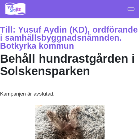
Hoppa
till
huvudinnehåll
Till:
Yusuf Aydin (KD), ordförande
i samhällsbyggnadsnämnden.
Botkyrka kommun
Behåll hundrastgården i
Solskensparken
Kampanjen är avslutad.