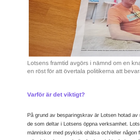
Lotsens framtid avgörs i nämnd om en knap
en röst för att övertala politikerna att beva
Varför är det viktigt?
På grund av besparingskrav är Lotsen hotad av n
de som deltar i Lotsens öppna verksamhet. Lots
människor med psykisk ohälsa och/eller någon fo