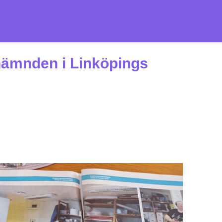
ämnden i Linköpings
!