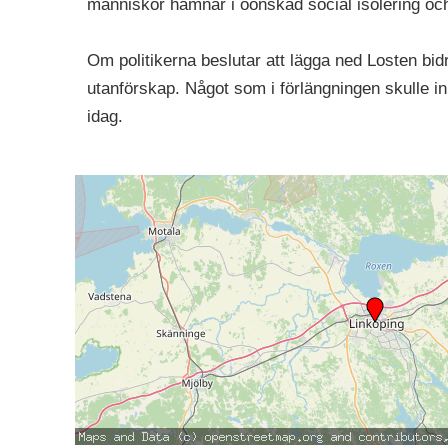
människor hamnar i oönskad social isolering oc
Om politikerna beslutar att lägga ned Losten bid
utanförskap. Något som i förlängningen skulle i
idag.