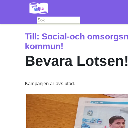
Hoppa
till
huvudinnehåll
Till:
Social-och omsorgsn
kommun!
Bevara Lotsen
Kampanjen är avslutad.