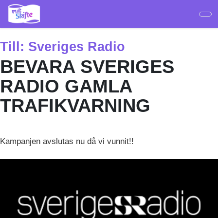
Hoppa
till
huvudinnehåll
Till:
Sveriges Radio
BEVARA SVERIGES
RADIO GAMLA
TRAFIKVARNING
Kampanjen avslutas nu då vi vunnit!!