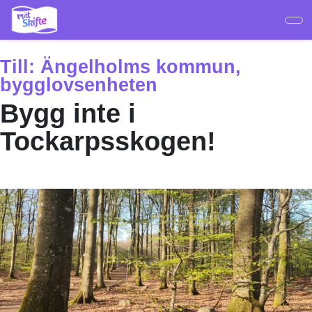
Hoppa
till
huvudinnehåll
Till:
Ängelholms kommun,
bygglovsenheten
Bygg inte i
Tockarpsskogen!