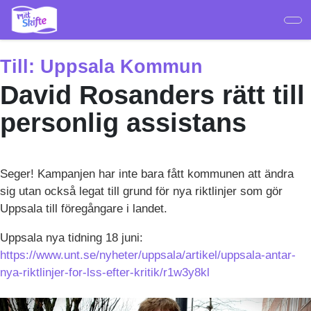
Hoppa
till
huvudinnehåll
Till:
Uppsala Kommun
David Rosanders rätt till
personlig assistans
Seger! Kampanjen har inte bara fått kommunen att ändra
sig utan också legat till grund för nya riktlinjer som gör
Uppsala till föregångare i landet.
Uppsala nya tidning 18 juni:
https://www.unt.se/nyheter/uppsala/artikel/uppsala-antar-
nya-riktlinjer-for-lss-efter-kritik/r1w3y8kl