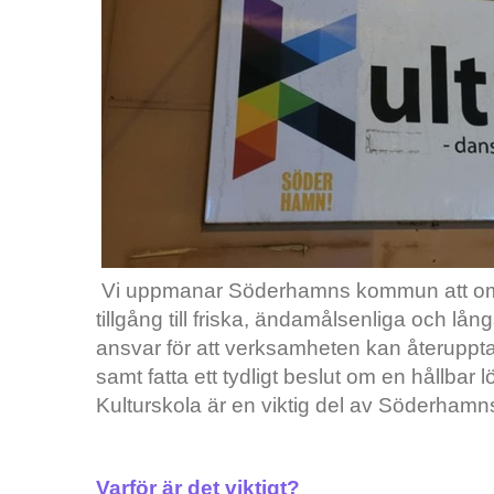
Vi uppmanar Söderhamns kommun att omede
tillgång till friska, ändamålsenliga och l
ansvar för att verksamheten kan återupptas 
samt fatta ett tydligt beslut om en hållbar
Kulturskola är en viktig del av Söderhamns k
Varför är det viktigt?