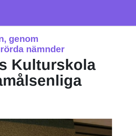
n, genom
rörda nämnder
 Kulturskola
amålsenliga