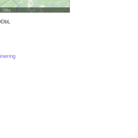
ODbL
inering