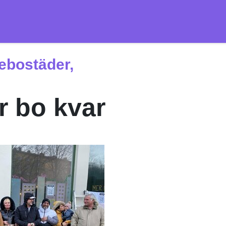
ebostäder,
r bo kvar