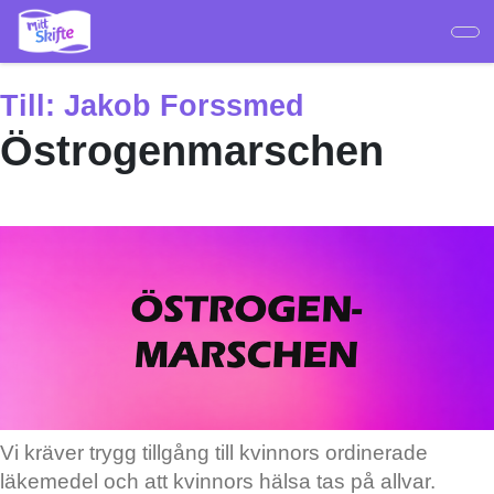
Hoppa
till
huvudinnehåll
Till:
Jakob Forssmed
Östrogenmarschen
Vi kräver trygg tillgång till kvinnors ordinerade
läkemedel och att kvinnors hälsa tas på allvar.