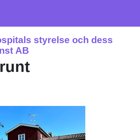
ospitals styrelse och dess
änst AB
runt