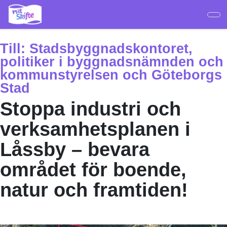
Hoppa
till
huvudinnehåll
Till:
Stadsbyggnadskontoret,
politiker i byggnadsnämnden och
kommunstyrelsen och Göteborgs
Stad
Stoppa industri och
verksamhetsplanen i
Låssby – bevara
området för boende,
natur och framtiden!