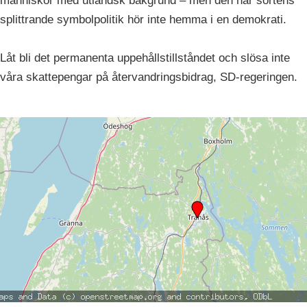
människor med utländsk bakgrund – men den här sortens
splittrande symbolpolitik hör inte hemma i en demokrati.
Låt bli det permanenta uppehållstillståndet och slösa inte
våra skattepengar på återvandringsbidrag, SD-regeringen.