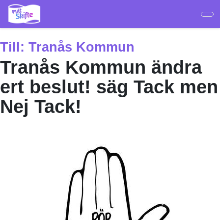
Hoppa
till
huvudinnehåll
Till:
Tranås Kommun
Tranås Kommun ändra
ert beslut! säg Tack men
Nej Tack!