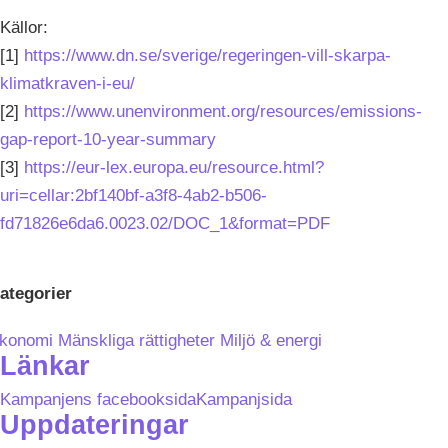
Källor:
[1]
https://www.dn.se/sverige/regeringen-vill-skarpa-
klimatkraven-i-eu/
[2]
https://www.unenvironment.org/resources/emissions-
gap-report-10-year-summary
[3]
https://eur-lex.europa.eu/resource.html?
uri=cellar:2bf140bf-a3f8-4ab2-b506-
fd71826e6da6.0023.02/DOC_1&format=PDF
ategorier
konomi
Mänskliga rättigheter
Miljö & energi
Länkar
Kampanjens facebooksida
Kampanjsida
Uppdateringar