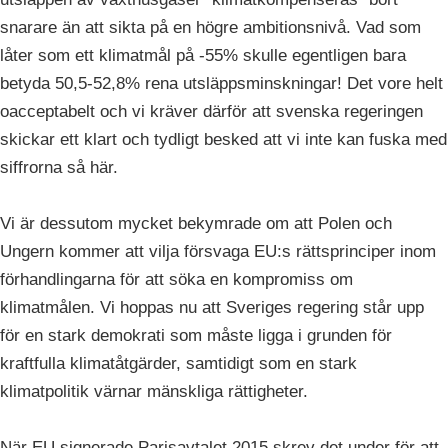
snarare än att sikta på en högre ambitionsnivå. Vad som
låter som ett klimatmål på -55% skulle egentligen bara
betyda 50,5-52,8% rena utsläppsminskningar! Det vore helt
oacceptabelt och vi kräver därför att svenska regeringen
skickar ett klart och tydligt besked att vi inte kan fuska med
siffrorna så här.
Vi är dessutom mycket bekymrade om att Polen och
Ungern kommer att vilja försvaga EU:s rättsprinciper inom
förhandlingarna för att söka en kompromiss om
klimatmålen. Vi hoppas nu att Sveriges regering står upp
för en stark demokrati som måste ligga i grunden för
kraftfulla klimatåtgärder, samtidigt som en stark
klimatpolitik värnar mänskliga rättigheter.
När EU signerade Parisavtalet 2015 skrev det under för att