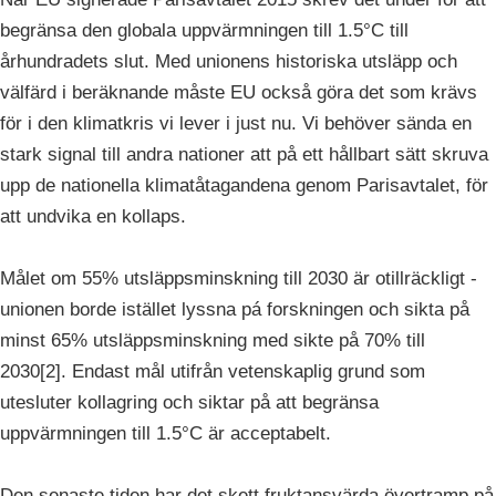
begränsa den globala uppvärmningen till 1.5°C till
århundradets slut. Med unionens historiska utsläpp och
välfärd i beräknande måste EU också göra det som krävs
för i den klimatkris vi lever i just nu. Vi behöver sända en
stark signal till andra nationer att på ett hållbart sätt skruva
upp de nationella klimatåtagandena genom Parisavtalet, för
att undvika en kollaps.
Målet om 55% utsläppsminskning till 2030 är otillräckligt -
unionen borde istället lyssna pá forskningen och sikta på
minst 65% utsläppsminskning med sikte på 70% till
2030[2]. Endast mål utifrån vetenskaplig grund som
utesluter kollagring och siktar på att begränsa
uppvärmningen till 1.5°C är acceptabelt.
Den senaste tiden har det skett fruktansvärda övertramp på