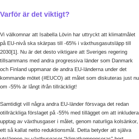
Varför är det viktigt?
Vi välkomnar att Isabella Lövin har uttryckt att klimatmålet
på EU-nivå ska skärpas till -65% i växthusgasutsläpp till
2030[1]. Nu är det desto viktigare att Sveriges regering
tillsammans med andra progressiva länder som Danmark
och Finland uppmanar de andra EU-länderna under det
kommande mötet (#EUCO) att målet som diskuteras just nu
om -55% är långt ifrån tillräckligt!
Samtidigt vill några andra EU-länder försvaga det redan
otillräckliga förslaget på -55% med tillägget om att inkludera
upptag av växthusgaser i målet, genom naturliga kolsänkor,
ett så kallat netto reduktionsmål. Detta betyder att själva
utsläppen av växthusgaser “klimatkompenseras” bort