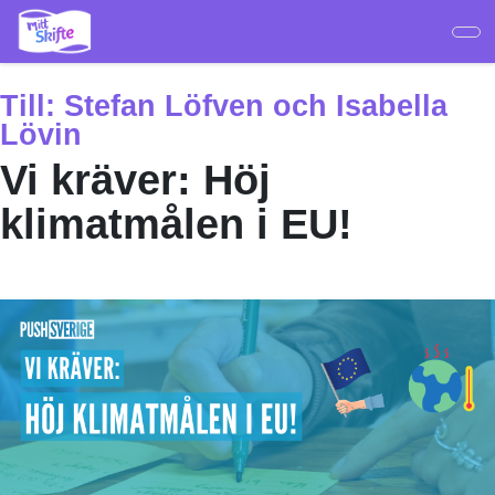
Hoppa
till
huvudinnehåll
Till:
Stefan Löfven och Isabella
Lövin
Vi kräver: Höj
klimatmålen i EU!