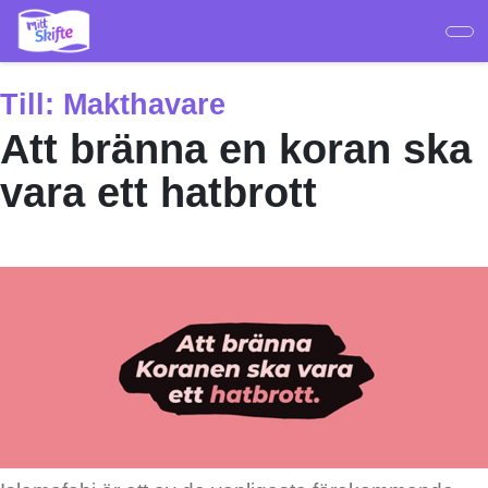
Hoppa
till
huvudinnehåll
Till:
Makthavare
Att bränna en koran ska
vara ett hatbrott