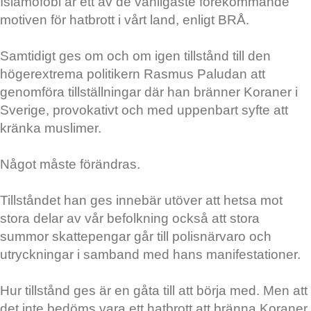
Islamofobi är ett av de vanligaste förekommande
motiven för hatbrott i vårt land, enligt BRÅ.
Samtidigt ges om och om igen tillstånd till den
högerextrema politikern Rasmus Paludan att
genomföra tillställningar där han bränner Koraner i
Sverige, provokativt och med uppenbart syfte att
kränka muslimer.
Något måste förändras.
Tillståndet han ges innebär utöver att hetsa mot
stora delar av vår befolkning också att stora
summor skattepengar går till polisnärvaro och
utryckningar i samband med hans manifestationer.
Hur tillstånd ges är en gåta till att börja med. Men att
det inte bedöms vara ett hatbrott att bränna Koraner